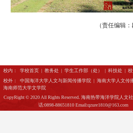
（责任编辑：
校内：
学校首页
|
教务处
|
学生工作部（处）
|
科技处
|
校
校外：
中国海洋大学人文与新闻传播学院
|
海南大学人文传
海南师范大学文学院
CopyRight © 2020 All Rights Reserved. 海南热带海洋学
话:0898-88651810 Email:qzure1810@163.com