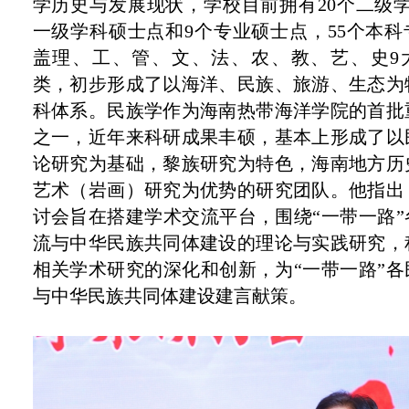
学历史与发展
现状
，
学校目前
拥有
20
个二级学
一级学科硕士点和
9
个专业硕士点，5
5
个本科
盖理、工、管、文、法、农、教、艺、史9
类，
初步形成了以海洋、民族、旅游、生态为
科
体系
。民族学作为海南热带海洋学院的首批
之一，近年来科研成果丰硕
，基本上形成了以
论研究为基础，黎族研究为特色，海南地方历
艺术（岩画）研究为优势的研究团队。他指出
讨会旨在搭建学术交流平台，围绕
“一带一路
流与中华民族共同体建设的理论与实践研究
，
相关学术研究的深化和创新，为“一带一路”各
与中华民族共同体建设建言献策。